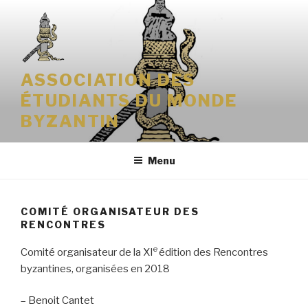
Aller
au
contenu
principal
ASSOCIATION DES
ÉTUDIANTS DU MONDE
BYZANTIN
Menu
COMITÉ ORGANISATEUR DES
RENCONTRES
e
Comité organisateur de la XI
édition des Rencontres
byzantines, organisées en 2018
– Benoit Cantet