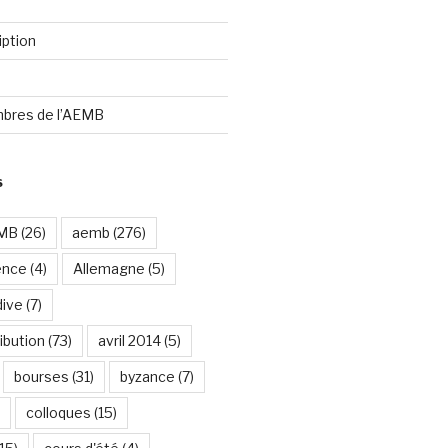
iption
bres de l’AEMB
S
EMB
(26)
aemb
(276)
ence
(4)
Allemagne
(5)
dive
(7)
ibution
(73)
avril 2014
(5)
bourses
(31)
byzance
(7)
colloques
(15)