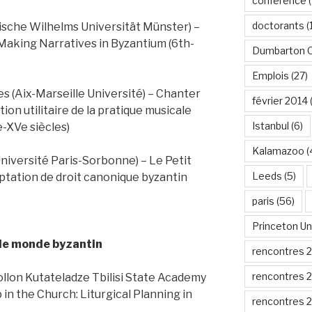
conférence
(
doctorants
(
lische Wilhelms Universität Münster) –
-Making Narratives in Byzantium (6th-
Dumbarton 
Emplois
(27)
 (Aix-Marseille Université) – Chanter
février 2014
tion utilitaire de la pratique musicale
Istanbul
(6)
-XVe siècles)
Kalamazoo
(
iversité Paris-Sorbonne) – Le Petit
Leeds
(5)
tation de droit canonique byzantin
paris
(56)
Princeton Un
 le monde byzantin
rencontres 
rencontres 
pollon Kutateladze Tbilisi State Academy
 in the Church: Liturgical Planning in
rencontres 