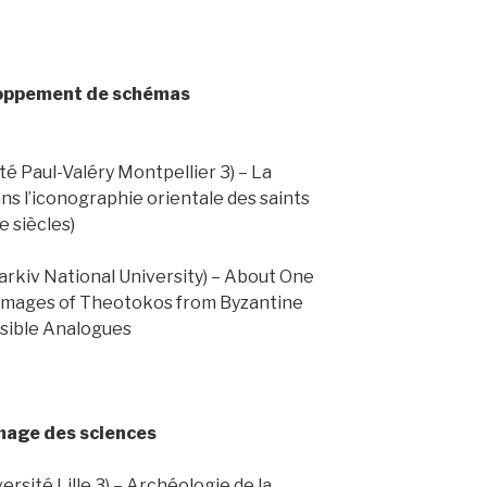
eloppement de schémas
té Paul-Valéry Montpellier 3) – La
ns l’iconographie orientale des saints
e siècles)
harkiv National University) – About One
 Images of Theotokos from Byzantine
ssible Analogues
image des sciences
rsité Lille 3) – Archéologie de la