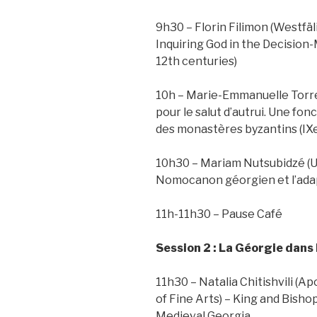
9h30 – Florin Filimon (Westfä
Inquiring God in the Decision
12th centuries)
10h – Marie-Emmanuelle Torres
pour le salut d’autrui. Une fonc
des monastères byzantins (IXe
10h30 – Mariam Nutsubidzé (Un
Nomocanon géorgien et l’adap
11h-11h30 – Pause Café
Session 2 : La Géorgie dans
11h30 – Natalia Chitishvili (A
of Fine Arts) – King and Bishop
Medieval Georgia