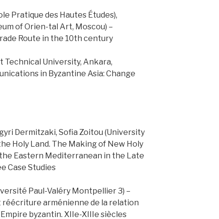
le Pratique des Hautes Études),
um of Orien-tal Art, Moscou) –
Trade Route in the 10th century
t Technical University, Ankara,
unications in Byzantine Asia: Change
ri Dermitzaki, Sofia Zoitou (University
 the Holy Land. The Making of New Holy
 the Eastern Mediterranean in the Late
ee Case Studies
versité Paul-Valéry Montpellier 3) –
et réécriture arménienne de la relation
Empire byzantin. XIIe-XIIIe siècles