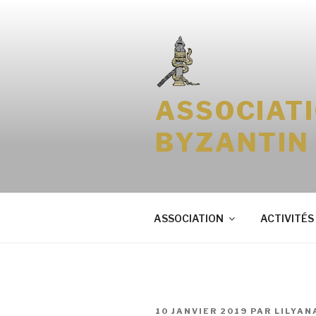
Aller
au
contenu
principal
ASSOCIAT
BYZANTIN
ASSOCIATION
ACTIVITÉS
PUBLIÉ
10 JANVIER 2019
PAR
LILYAN