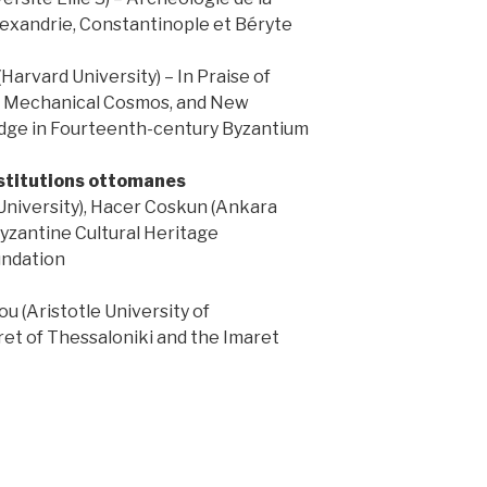
 Alexandrie, Constantinople et Béryte
Harvard University) – In Praise of
e Mechanical Cosmos, and New
dge in Fourteenth-century Byzantium
nstitutions ottomanes
 University), Hacer Coskun (Ankara
 Byzantine Cultural Heritage
undation
 (Aristotle University of
ret of Thessaloniki and the Imaret