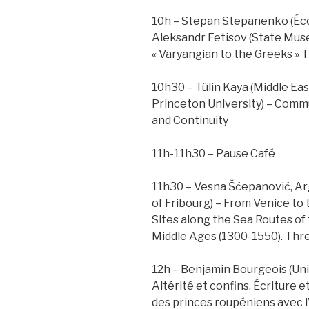
10h – Stepan Stepanenko (Éco
Aleksandr Fetisov (State Muse
« Varyangian to the Greeks » 
10h30 – Tülin Kaya (Middle Eas
Princeton University) – Comm
and Continuity
11h-11h30 – Pause Café
11h30 – Vesna Šćepanović, Argy
of Fribourg) – From Venice to
Sites along the Sea Routes of
Middle Ages (1300-1550). Thr
12h – Benjamin Bourgeois (Uni
Altérité et confins. Écriture 
des princes roupéniens avec l’