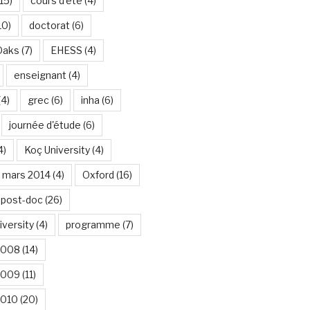
15)
cours d'été
(4)
10)
doctorat
(6)
Oaks
(7)
EHESS
(4)
enseignant
(4)
(4)
grec
(6)
inha
(6)
journée d'étude
(6)
4)
Koç University
(4)
mars 2014
(4)
Oxford
(16)
post-doc
(26)
iversity
(4)
programme
(7)
2008
(14)
2009
(11)
2010
(20)