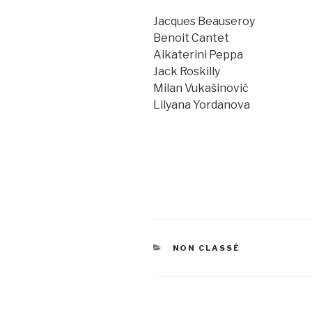
Jacques Beauseroy
Benoit Cantet
Aikaterini Peppa
Jack Roskilly
Milan Vukašinović
Lilyana Yordanova
CATÉGORIES
NON CLASSÉ