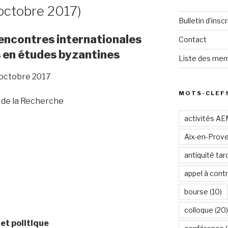
octobre 2017)
Bulletin d’inscr
encontres internationales
Contact
 en études byzantines
Liste des mem
 octobre 2017
MOTS-CLEF
 de la Recherche
activités A
Aix-en-Prov
antiquité tar
appel à contr
bourse
(10)
colloque
(20)
 et politique