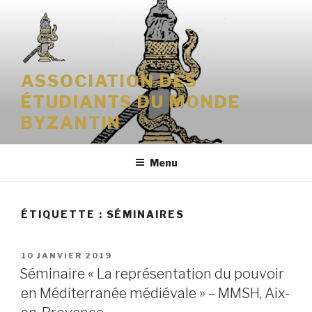
Aller
au
contenu
principal
ASSOCIATION DES
ÉTUDIANTS DU MONDE
BYZANTIN
Menu
ÉTIQUETTE : SÉMINAIRES
PUBLIÉ
10 JANVIER 2019
LE
Séminaire « La représentation du pouvoir
en Méditerranée médiévale » – MMSH, Aix-