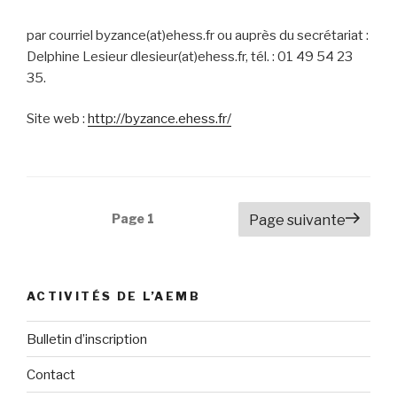
par courriel byzance(at)ehess.fr ou auprès du secrétariat :
Delphine Lesieur dlesieur(at)ehess.fr, tél. : 01 49 54 23
35.
Site web :
http://byzance.ehess.fr/
Navigation
Page
1
Page suivante
des
articles
ACTIVITÉS DE L’AEMB
Bulletin d’inscription
Contact