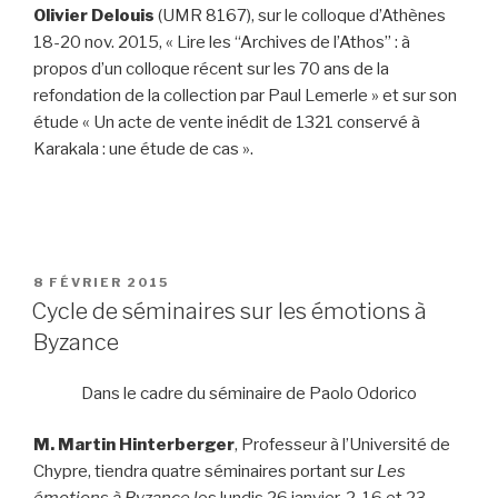
Olivier Delouis
(UMR 8167), sur le colloque d’Athènes
18-20 nov. 2015, « Lire les “Archives de l’Athos” : à
propos d’un colloque récent sur les 70 ans de la
refondation de la collection par Paul Lemerle » et sur son
étude « Un acte de vente inédit de 1321 conservé à
Karakala : une étude de cas ».
PUBLIÉ
8 FÉVRIER 2015
LE
Cycle de séminaires sur les émotions à
Byzance
Dans le cadre du séminaire de Paolo Odorico
M
. Martin Hinterberger
, Professeur à l’Université de
Chypre, tiendra quatre séminaires portant sur
Les