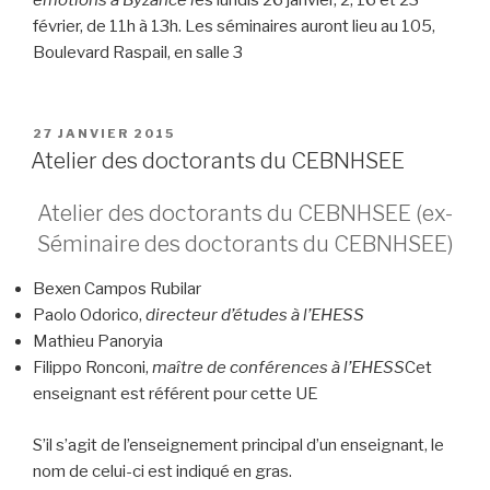
émotions à Byzance l
es lundis 26 janvier, 2, 16 et 23
février, de 11h à 13h. Les séminaires auront lieu au 105,
Boulevard Raspail, en salle 3
PUBLIÉ
27 JANVIER 2015
LE
Atelier des doctorants du CEBNHSEE
Atelier des doctorants du CEBNHSEE (ex-
Séminaire des doctorants du CEBNHSEE)
Bexen Campos Rubilar
Paolo Odorico,
directeur d’études à l’EHESS
Mathieu Panoryia
Filippo Ronconi,
maître de conférences à l’EHESS
Cet
enseignant est référent pour cette UE
S’il s’agit de l’enseignement principal d’un enseignant, le
nom de celui-ci est indiqué en gras.