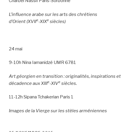
Charbel Nassif Paris-Sorbonne
L’influence arabe sur les arts des chrétiens
e
e
d’Orient (XVII
-XIX
siècles)
24 mai
9-10h Nina Iamanidzé UMR 6781
Art géorgien en transition : originalités, inspirations et
e
e
décadence aux XIII
-XIV
siècles.
11-12h Sipana Tchakerian Paris 1
Images de la Vierge sur les stèles arméniennes