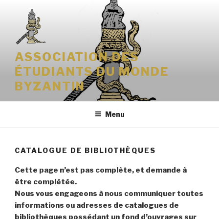
Aller
au
contenu
principal
ASSOCIATION DES
ÉTUDIANTS DU MONDE
BYZANTIN
Menu
CATALOGUE DE BIBLIOTHÈQUES
Cette page n’est pas complète, et demande à
être complétée.
Nous vous engageons à nous communiquer toutes
informations ou adresses de catalogues de
bibliothèques possédant un fond d’ouvrages sur