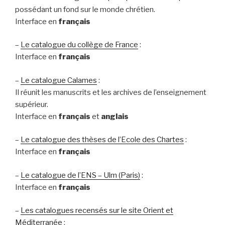
possédant un fond sur le monde chrétien.
Interface en
français
–
Le catalogue du collège de France
:
Interface en
français
–
Le catalogue Calames
:
Il réunit les manuscrits et les archives de l’enseignement
supérieur.
Interface en
français
et
anglais
–
Le catalogue des thèses de l’Ecole des Chartes
:
Interface en
français
–
Le catalogue de l’ENS – Ulm (Paris)
:
Interface en
français
–
Les catalogues recensés sur le site Orient et
Méditerranée
: