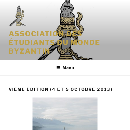
Aller
au
contenu
principal
ASSOCIATION DES
ÉTUDIANTS DU MONDE
BYZANTIN
Menu
VIÈME ÉDITION (4 ET 5 OCTOBRE 2013)