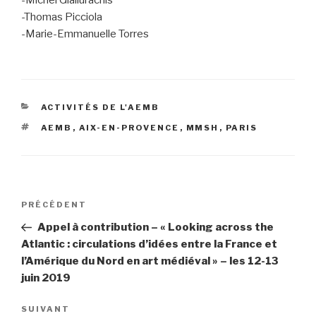
-Thomas Picciola
-Marie-Emmanuelle Torres
CATÉGORIES
ACTIVITÉS DE L'AEMB
ÉTIQUETTES
AEMB
,
AIX-EN-PROVENCE
,
MMSH
,
PARIS
Navigation
PRÉCÉDENT
Article
de
précédent
Appel à contribution – « Looking across the
l’article
Atlantic : circulations d’idées entre la France et
l’Amérique du Nord en art médiéval » – les 12-13
juin 2019
SUIVANT
Article