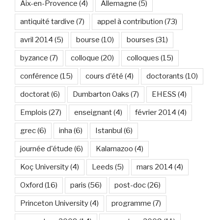
Aix-en-Provence
(4)
Allemagne
(5)
antiquité tardive
(7)
appel à contribution
(73)
avril 2014
(5)
bourse
(10)
bourses
(31)
byzance
(7)
colloque
(20)
colloques
(15)
conférence
(15)
cours d'été
(4)
doctorants
(10)
doctorat
(6)
Dumbarton Oaks
(7)
EHESS
(4)
Emplois
(27)
enseignant
(4)
février 2014
(4)
grec
(6)
inha
(6)
Istanbul
(6)
journée d'étude
(6)
Kalamazoo
(4)
Koç University
(4)
Leeds
(5)
mars 2014
(4)
Oxford
(16)
paris
(56)
post-doc
(26)
Princeton University
(4)
programme
(7)