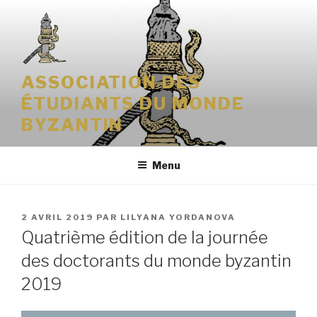
Aller
au
contenu
principal
ASSOCIATION DES
ÉTUDIANTS DU MONDE
BYZANTIN
Menu
PUBLIÉ
2 AVRIL 2019
PAR
LILYANA YORDANOVA
LE
Quatrième édition de la journée
des doctorants du monde byzantin
2019