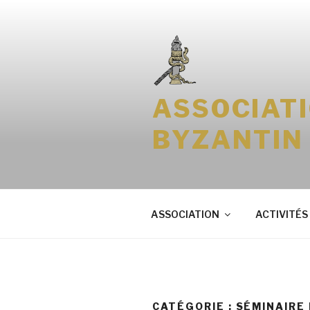
Aller
au
contenu
principal
ASSOCIAT
BYZANTIN
ASSOCIATION
ACTIVITÉS
CATÉGORIE : SÉMINAIRE