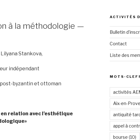
ACTIVITÉS 
ion à la méthodologie —
Bulletin d’inscr
Contact
Lilyana Stankova,
Liste des mem
eur indépendant
MOTS-CLEF
t post-byzantin et ottoman
activités A
Aix-en-Prov
 en relation avec l’esthétique
antiquité tar
dologique»
appel à contr
bourse
(10)