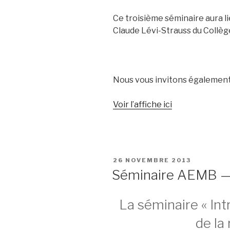
Ce troisième séminaire aura lie
Claude Lévi-Strauss du Collèg
Nous vous invitons également a
Voir l’affiche ici
PUBLIÉ
26 NOVEMBRE 2013
LE
Séminaire AEMB — 
La séminaire « In
de la