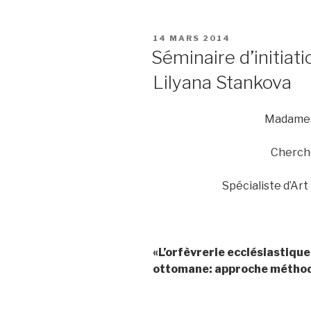
PUBLIÉ
14 MARS 2014
LE
Séminaire d’initiat
Lilyana Stankova
Madame 
Cherch
Spécialiste d’Ar
«L’orfèvrerie ecclésiastique
ottomane: approche métho