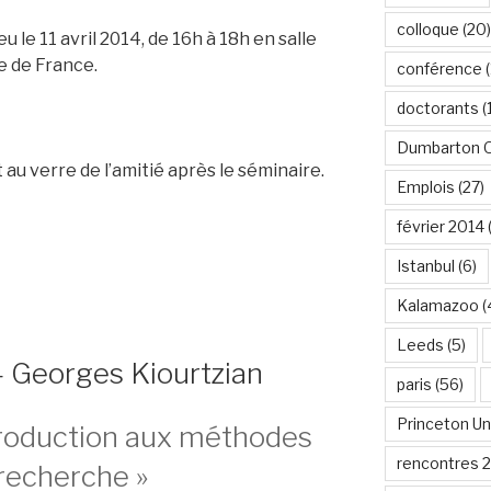
colloque
(20)
u le 11 avril 2014, de 16h à 18h en salle
e de France.
conférence
(
doctorants
(
Dumbarton 
u verre de l’amitié après le séminaire.
Emplois
(27)
février 2014
Istanbul
(6)
Kalamazoo
(
Leeds
(5)
Georges Kiourtzian
paris
(56)
Princeton Un
troduction aux méthodes
rencontres 
 recherche »