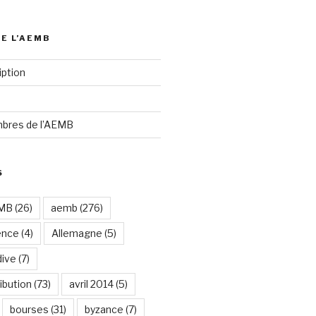
DE L’AEMB
iption
bres de l’AEMB
S
EMB
(26)
aemb
(276)
ence
(4)
Allemagne
(5)
dive
(7)
ibution
(73)
avril 2014
(5)
bourses
(31)
byzance
(7)