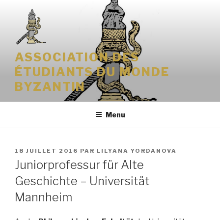
Aller
au
contenu
principal
ASSOCIATION DES
ÉTUDIANTS DU MONDE
BYZANTIN
Menu
PUBLIÉ
18 JUILLET 2016
PAR
LILYANA YORDANOVA
LE
Juniorprofessur für Alte
Geschichte – Universität
Mannheim