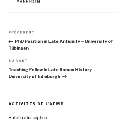
MANNHEIM
Navigation
PRÉCÉDENT
Article
de
précédent
PhD Position in Late Antiquity – University of
l’article
Tübingen
SUIVANT
Article
suivant
Teaching Fellow in Late Roman History –
University of Edinburgh
ACTIVITÉS DE L’AEMB
Bulletin d’inscription