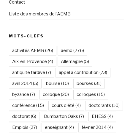
Contact
Liste des membres de l’AEMB
MOTS-CLEFS
activités AEMB
(26)
aemb
(276)
Aix-en-Provence
(4)
Allemagne
(5)
antiquité tardive
(7)
appel à contribution
(73)
avril 2014
(5)
bourse
(10)
bourses
(31)
byzance
(7)
colloque
(20)
colloques
(15)
conférence
(15)
cours d'été
(4)
doctorants
(10)
doctorat
(6)
Dumbarton Oaks
(7)
EHESS
(4)
Emplois
(27)
enseignant
(4)
février 2014
(4)