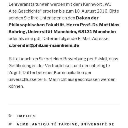
Lehrveranstaltungen werden mit dem Kennwort „W1
Alte Geschichte“ erbeten bis zum 10. August 2016. Bitte
senden Sie Ihre Unterlagen an den
Dekan der
Philosophischen Fakultät, Herrn Prof. Dr. Matthias
Kohring, Universität Mannheim, 68131 Mannheim
oder als eine pdf-Datei an folgende E-Mail-Adresse:
c.brendel@phil.uni-mannheim.de
Bitte beachten Sie bei einer Bewerbung per E-Mail, dass
Gefährdungen der Vertraulichkeit und der unbefugte
Zugriff Dritter bei einer Kommunikation per
unverschlüsselter E-Mail nicht ausgeschlossen werden
können.
CATÉGORIES
EMPLOIS
ÉTIQUETTES
AEMB
,
ANTIQUITÉ TARDIVE
,
UNIVERSITÉ DE