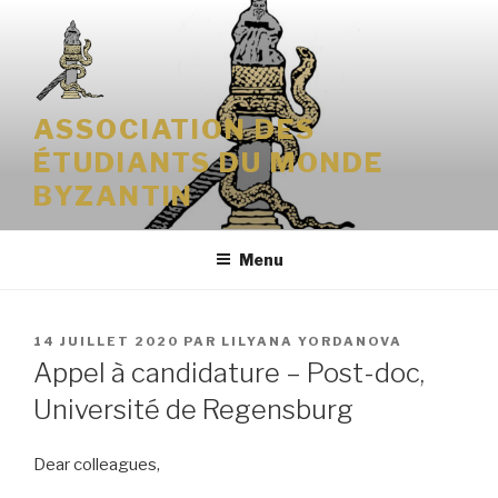
Aller
au
contenu
principal
ASSOCIATION DES
ÉTUDIANTS DU MONDE
BYZANTIN
Menu
PUBLIÉ
14 JUILLET 2020
PAR
LILYANA YORDANOVA
LE
Appel à candidature – Post-doc,
Université de Regensburg
Dear colleagues,