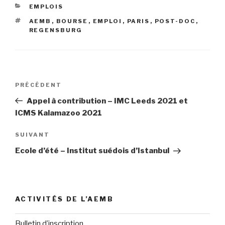
CATÉGORIES
EMPLOIS
ÉTIQUETTES
AEMB
,
BOURSE
,
EMPLOI
,
PARIS
,
POST-DOC
,
REGENSBURG
Navigation
PRÉCÉDENT
Article
de
précédent
Appel à contribution – IMC Leeds 2021 et
l’article
ICMS Kalamazoo 2021
SUIVANT
Article
suivant
Ecole d’été – Institut suédois d’Istanbul
ACTIVITÉS DE L’AEMB
Bulletin d’inscription