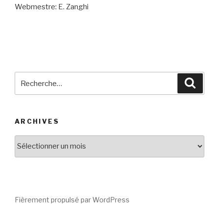
Webmestre: E. Zanghi
Recherche
Reche
pour
:
ARCHIVES
Archives
Fièrement propulsé par WordPress