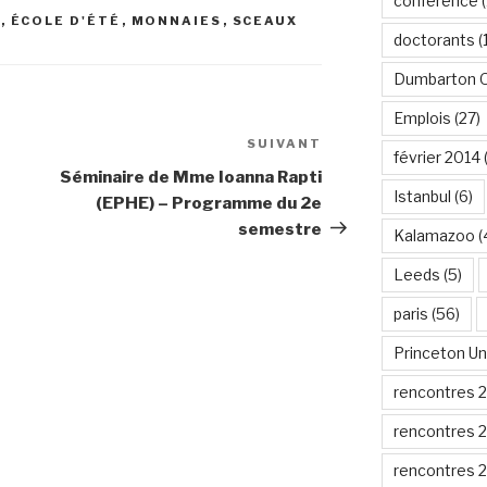
conférence
(
S
,
ÉCOLE D'ÉTÉ
,
MONNAIES
,
SCEAUX
doctorants
(
Dumbarton 
Emplois
(27)
SUIVANT
Article
février 2014
suivant
Séminaire de Mme Ioanna Rapti
Istanbul
(6)
(EPHE) – Programme du 2e
semestre
Kalamazoo
(
Leeds
(5)
paris
(56)
Princeton Un
rencontres 
rencontres 
rencontres 