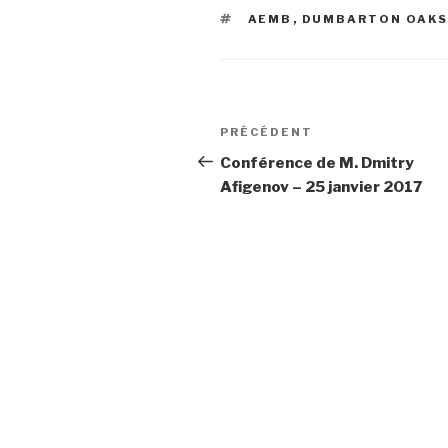
ÉTIQUETTES
AEMB
,
DUMBARTON OAK
Navigation
PRÉCÉDENT
Article
de
précédent
Conférence de M. Dmitry
Afigenov – 25 janvier 2017
l’article