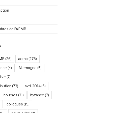
iption
bres de l’AEMB
S
EMB
(26)
aemb
(276)
ence
(4)
Allemagne
(5)
dive
(7)
ibution
(73)
avril 2014
(5)
bourses
(31)
byzance
(7)
colloques
(15)