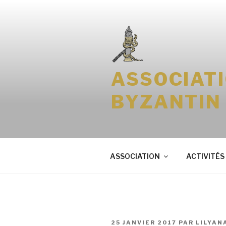
Aller
au
contenu
principal
ASSOCIAT
BYZANTIN
ASSOCIATION
ACTIVITÉS
PUBLIÉ
25 JANVIER 2017
PAR
LILYAN