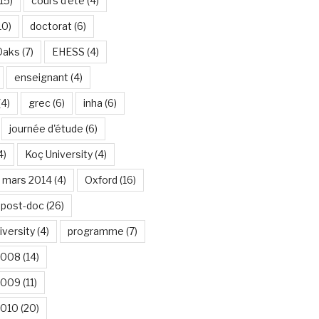
15)
cours d'été
(4)
10)
doctorat
(6)
Oaks
(7)
EHESS
(4)
enseignant
(4)
(4)
grec
(6)
inha
(6)
journée d'étude
(6)
4)
Koç University
(4)
mars 2014
(4)
Oxford
(16)
post-doc
(26)
iversity
(4)
programme
(7)
2008
(14)
2009
(11)
2010
(20)