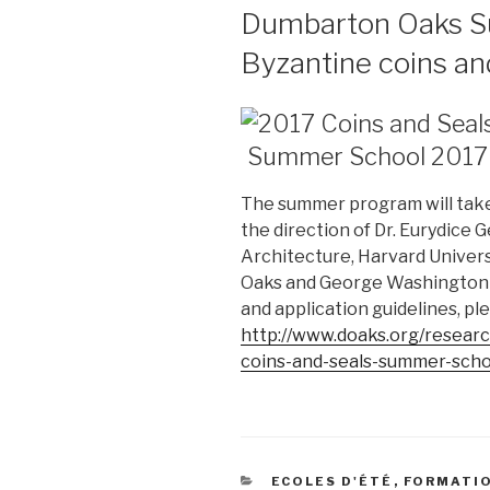
LE
Dumbarton Oaks S
Byzantine coins an
Summer School 2017 o
The summer program will take
the direction of Dr. Eurydice G
Architecture, Harvard Univer
Oaks and George Washington U
and application guidelines, ple
http://www.doaks.org/research
coins-and-seals-summer-scho
CATÉGORIES
ECOLES D'ÉTÉ
,
FORMATI