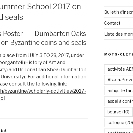
ummer School 2017 on
Bulletin d’inscr
d seals
Contact
Dumbarton Oaks
Liste des mem
n Byzantine coins and seals
MOTS-CLEF
 place from JULY 3 TO 28, 2017, under
eorganteli (History of Art and
activités A
sity) and Dr. Jonathan Shea (Dumbarton
niversity). For additional information
Aix-en-Prov
ase consult the following link:
antiquité tar
/byzantine/scholarly-activities/2017-
ol
appel à contr
bourse
(10)
colloque
(20)
ONS